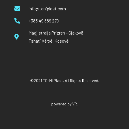
info@toniplast.com
+383 49 889 279
Magjistralja Prizren - Gjakovë
Fshati Xërxë, Kosovë
©2021 TO-NI Plast. All Rights Reserved.
powered by VR.