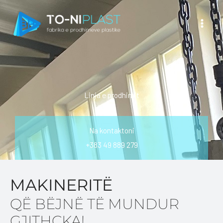
Skip
to
content
Linja e prodhimit
Na kontaktoni
+383 49 889 279
MAKINERITË
QË BËJNË TË MUNDUR
GJITHÇKA!