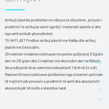
Artikujt plastike prodhohen ne mënyra te ndryshme , procesi I
prodhimit te artikujve varet nga lloji I materialit plastik si dhe
nga vetë artikulli që prodhohet.
TO-NI PLAST Prodhon artikuj plastik me Kallëp dhe artikuj
plastik me Ekstrudim.
33 makineri moderne injektuese me peshe godije prej 0.5gram
deri ne 215 gram dhe 2 makineri me ekstrudim deri ne 60kg/h.
Ne prodhojmë në dy nderrime (ndonjeherë 7 ditë në 24 orë).
Makineritë tona injektuese plotësohen nga sistemet optimale
të trajtimit për procesin e prodhimit të qetë dhe absolutisht
ekonomik për të mirën e klientëve tanë.
DISA PAMJE NGA
LINJA
E PRODHIMIT