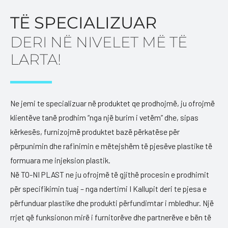
TË SPECIALIZUAR
Na kontakto tani
DERI NË NIVELET MË TË
LARTA!
Ne jemi te specializuar në produktet qe prodhojmë, ju ofrojmë
klientëve tanë prodhim “nga një burim i vetëm” dhe, sipas
kërkesës, furnizojmë produktet bazë përkatëse për
përpunimin dhe rafinimin e mëtejshëm të pjesëve plastike të
formuara me injeksion plastik.
Në TO-NI PLAST ne ju ofrojmë të gjithë procesin e prodhimit
për specifikimin tuaj – nga ndertimi I Kallupit deri te pjesa e
përfunduar plastike dhe produkti përfundimtar i mbledhur. Një
rrjet që funksionon mirë i furnitorëve dhe partnerëve e bën të